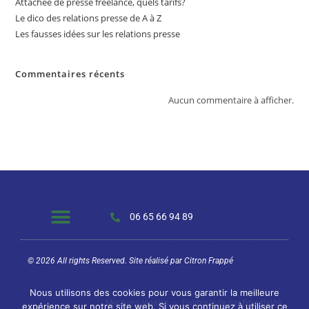
Attachée de presse freelance, quels tarifs?
Le dico des relations presse de A à Z
Les fausses idées sur les relations presse
Commentaires récents
Aucun commentaire à afficher.
06 65 66 94 89
© 2026 All rights Reserved. Site réalisé par
Citron Frappé
Nous utilisons des cookies pour vous garantir la meilleure
Mentions légales
–
Politique de confidentialité
expérience sur notre site web. Si vous continuez à utiliser ce